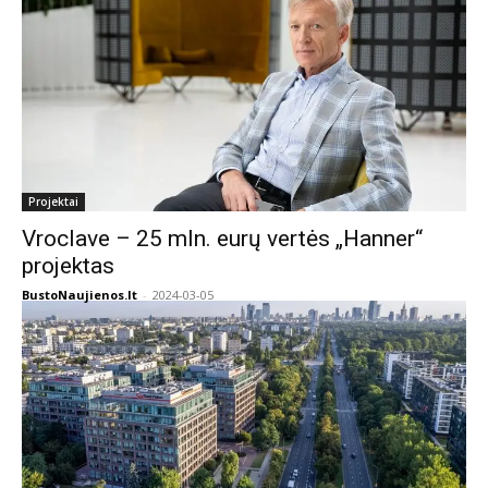
Projektai
Vroclave – 25 mln. eurų vertės „Hanner“
projektas
BustoNaujienos.lt
-
2024-03-05