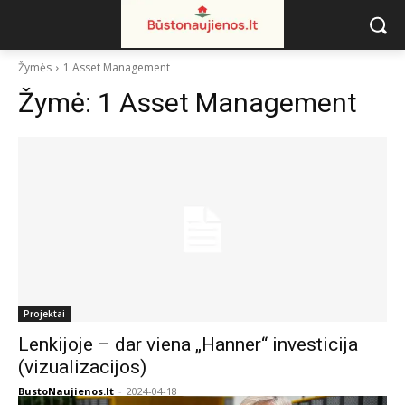
Žymės
1 Asset Management
Žymė:
1 Asset Management
Projektai
Lenkijoje – dar viena „Hanner“ investicija
(vizualizacijos)
BustoNaujienos.lt
-
2024-04-18