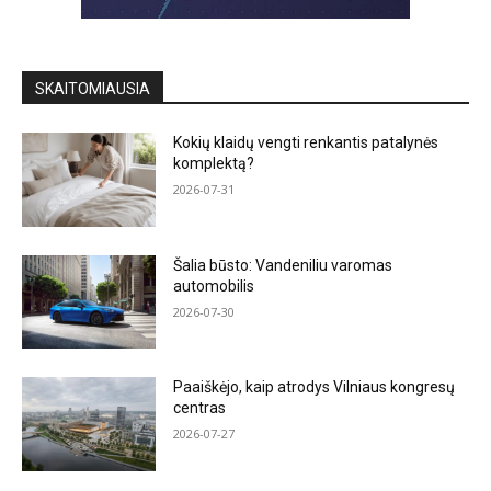
SKAITOMIAUSIA
Kokių klaidų vengti renkantis patalynės
komplektą?
2026-07-31
Šalia būsto: Vandeniliu varomas
automobilis
2026-07-30
Paaiškėjo, kaip atrodys Vilniaus kongresų
centras
2026-07-27