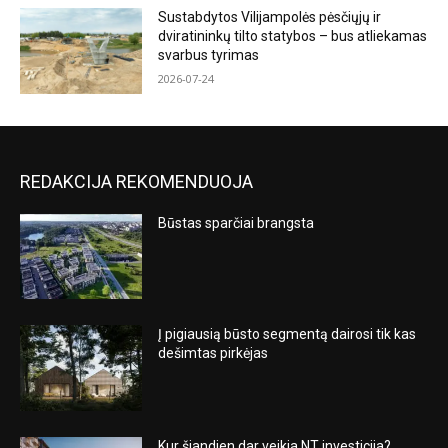
Sustabdytos Vilijampolės pėsčiųjų ir
dviratininkų tilto statybos – bus atliekamas
svarbus tyrimas
2026-07-24
REDAKCIJA REKOMENDUOJA
Būstas sparčiai brangsta
Į pigiausią būsto segmentą dairosi tik kas
dešimtas pirkėjas
Kur šiandien dar veikia NT investicija?