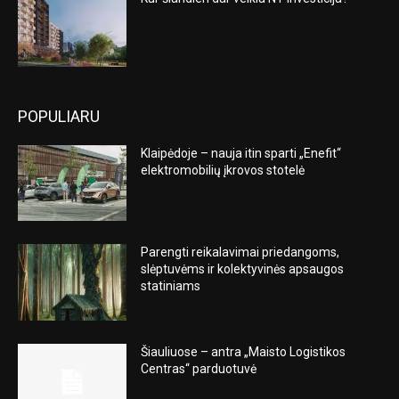
POPULIARU
Klaipėdoje – nauja itin sparti „Enefit“
elektromobilių įkrovos stotelė
Parengti reikalavimai priedangoms,
slėptuvėms ir kolektyvinės apsaugos
statiniams
Šiauliuose – antra „Maisto Logistikos
Centras“ parduotuvė