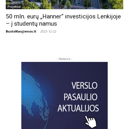
Projektai
50 mln. eurų „Hanner“ investicijos Lenkijoje
– į studentų namus
BustoNaujienos.lt
-
2023-12-22
- Reklama -