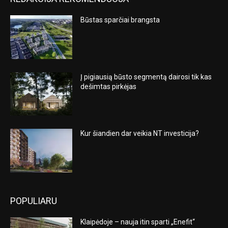
Būstas sparčiai brangsta
Į pigiausią būsto segmentą dairosi tik kas
dešimtas pirkėjas
Kur šiandien dar veikia NT investicija?
POPULIARU
Klaipėdoje – nauja itin sparti „Enefit“