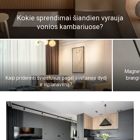
Kokie sprendimai šiandien vyrauja
vonios kambariuose?
Magnet
Kaip priderinti šviestuvus pagal svetainės dydį
brangi
ir išplanavimą?