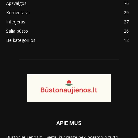
Apžvalgos
76
Komentarai
29
Interjeras
27
Šalia būsto
26
Be kategorijos
12
APIE MUS
BūstoNaujienos.lt – vieta, kur rasite nekilnojamojo turto