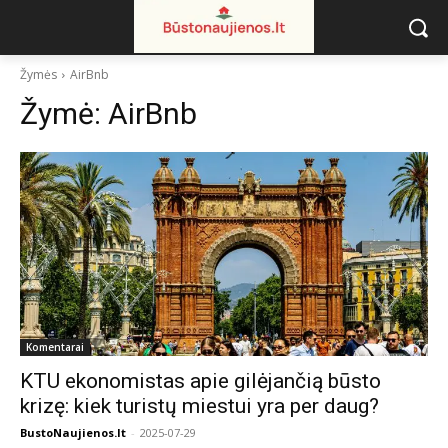
Žymės
AirBnb
Žymė:
AirBnb
Komentarai
KTU ekonomistas apie gilėjančią būsto
krizę: kiek turistų miestui yra per daug?
BustoNaujienos.lt
-
2025-07-29