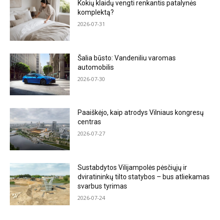
Kokių klaidų vengti renkantis patalynės
komplektą?
2026-07-31
Šalia būsto: Vandeniliu varomas
automobilis
2026-07-30
Paaiškėjo, kaip atrodys Vilniaus kongresų
centras
2026-07-27
Sustabdytos Vilijampolės pėsčiųjų ir
dviratininkų tilto statybos – bus atliekamas
svarbus tyrimas
2026-07-24