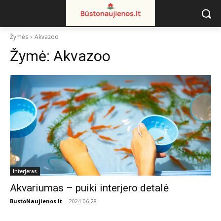
Žymės
Akvazoo
Žymė:
Akvazoo
Interjeras
Akvariumas – puiki interjero detalė
BustoNaujienos.lt
-
2024-06-28