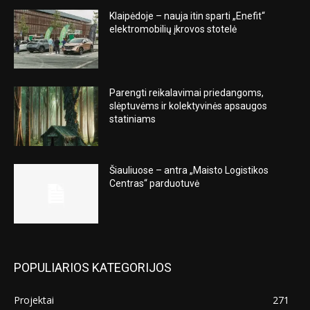
Klaipėdoje – nauja itin sparti „Enefit“
elektromobilių įkrovos stotelė
Parengti reikalavimai priedangoms,
slėptuvėms ir kolektyvinės apsaugos
statiniams
Šiauliuose – antra „Maisto Logistikos
Centras“ parduotuvė
POPULIARIOS KATEGORIJOS
Projektai
271