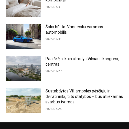
komplektą?
2026-07-31
Šalia būsto: Vandeniliu varomas
automobilis
2026-07-30
Paaiškėjo, kaip atrodys Vilniaus kongresų
centras
2026-07-27
Sustabdytos Vilijampolės pėsčiųjų ir
dviratininkų tilto statybos – bus atliekamas
svarbus tyrimas
2026-07-24