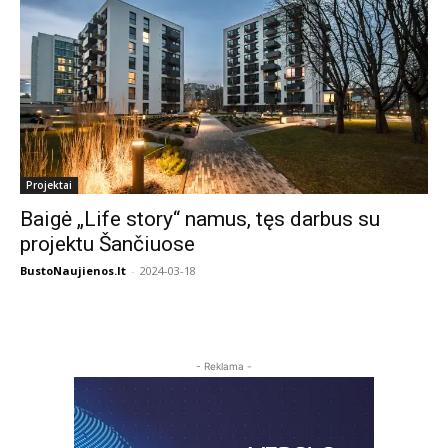
Projektai
Baigė „Life story“ namus, tęs darbus su
projektu Šančiuose
BustoNaujienos.lt
-
2024-03-18
- Reklama -