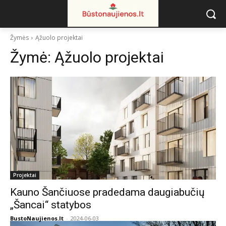
Žymės
Ąžuolo projektai
Žymė:
Ąžuolo projektai
Projektai
Kauno Šančiuose pradedama daugiabučių
„Šancai“ statybos
BustoNaujienos.lt
-
2024-06-03