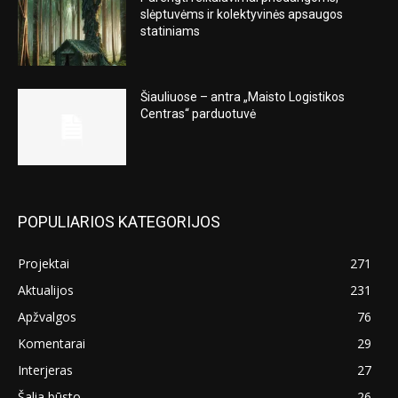
slėptuvėms ir kolektyvinės apsaugos
statiniams
Šiauliuose – antra „Maisto Logistikos
Centras“ parduotuvė
POPULIARIOS KATEGORIJOS
Projektai
271
Aktualijos
231
Apžvalgos
76
Komentarai
29
Interjeras
27
Šalia būsto
26