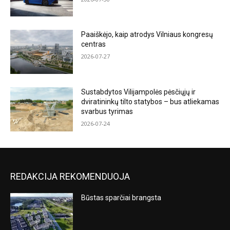
Paaiškėjo, kaip atrodys Vilniaus kongresų
centras
2026-07-27
Sustabdytos Vilijampolės pėsčiųjų ir
dviratininkų tilto statybos – bus atliekamas
svarbus tyrimas
2026-07-24
REDAKCIJA REKOMENDUOJA
Būstas sparčiai brangsta