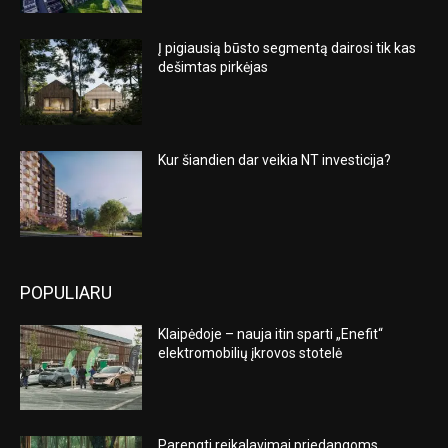
Į pigiausią būsto segmentą dairosi tik kas
dešimtas pirkėjas
Kur šiandien dar veikia NT investicija?
POPULIARU
Klaipėdoje – nauja itin sparti „Enefit“
elektromobilių įkrovos stotelė
Parengti reikalavimai priedangoms,