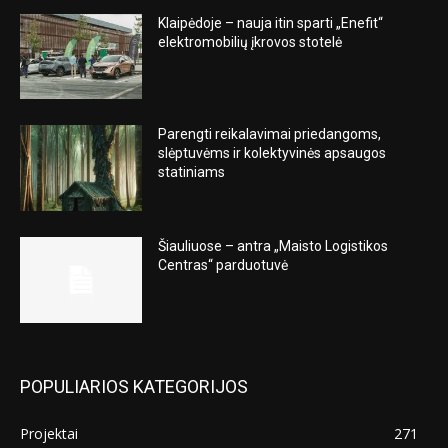
Klaipėdoje – nauja itin sparti „Enefit“
elektromobilių įkrovos stotelė
Parengti reikalavimai priedangoms,
slėptuvėms ir kolektyvinės apsaugos
statiniams
Šiauliuose – antra „Maisto Logistikos
Centras“ parduotuvė
POPULIARIOS KATEGORIJOS
Projektai
271