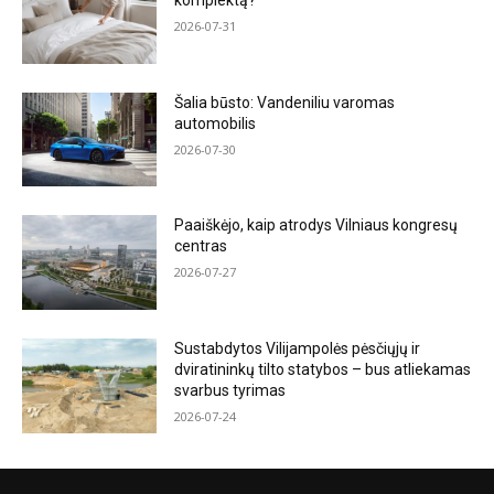
komplektą?
2026-07-31
Šalia būsto: Vandeniliu varomas
automobilis
2026-07-30
Paaiškėjo, kaip atrodys Vilniaus kongresų
centras
2026-07-27
Sustabdytos Vilijampolės pėsčiųjų ir
dviratininkų tilto statybos – bus atliekamas
svarbus tyrimas
2026-07-24