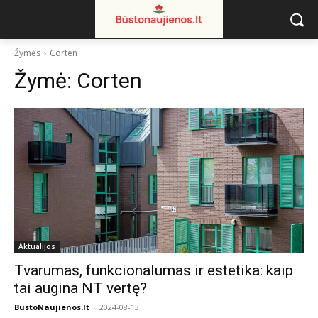
Žymės
Corten
Žymė:
Corten
Aktualijos
Tvarumas, funkcionalumas ir estetika: kaip
tai augina NT vertę?
BustoNaujienos.lt
-
2024-08-13