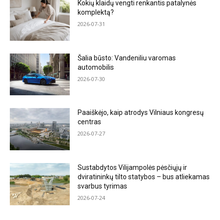
Kokių klaidų vengti renkantis patalynės
komplektą?
2026-07-31
Šalia būsto: Vandeniliu varomas
automobilis
2026-07-30
Paaiškėjo, kaip atrodys Vilniaus kongresų
centras
2026-07-27
Sustabdytos Vilijampolės pėsčiųjų ir
dviratininkų tilto statybos – bus atliekamas
svarbus tyrimas
2026-07-24