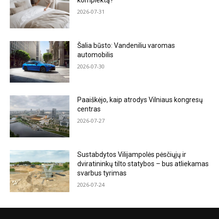
komplektą?
2026-07-31
Šalia būsto: Vandeniliu varomas
automobilis
2026-07-30
Paaiškėjo, kaip atrodys Vilniaus kongresų
centras
2026-07-27
Sustabdytos Vilijampolės pėsčiųjų ir
dviratininkų tilto statybos – bus atliekamas
svarbus tyrimas
2026-07-24