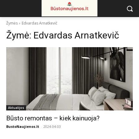
Žymės
Edvardas Arnatkevič
Žymė:
Edvardas Arnatkevič
Aktualijos
Būsto remontas – kiek kainuoja?
BustoNaujienos.lt
-
2024-04-03