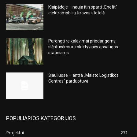
Klaipėdoje – nauja itin sparti „Enefit“
elektromobilių įkrovos stotelė
Parengti reikalavimai priedangoms,
slėptuvėms ir kolektyvinės apsaugos
statiniams
Šiauliuose – antra „Maisto Logistikos
Centras“ parduotuvė
POPULIARIOS KATEGORIJOS
Projektai
271