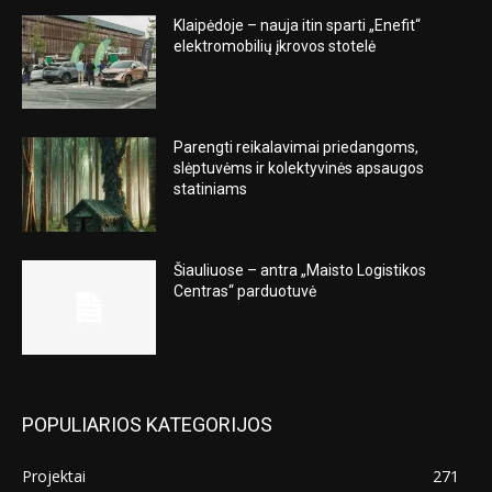
Klaipėdoje – nauja itin sparti „Enefit“
elektromobilių įkrovos stotelė
Parengti reikalavimai priedangoms,
slėptuvėms ir kolektyvinės apsaugos
statiniams
Šiauliuose – antra „Maisto Logistikos
Centras“ parduotuvė
POPULIARIOS KATEGORIJOS
Projektai
271