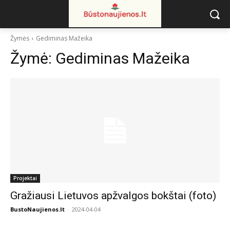
Žymės
Gediminas Mažeika
Žymė:
Gediminas Mažeika
Projektai
Gražiausi Lietuvos apžvalgos bokštai (foto)
BustoNaujienos.lt
-
2024-04-04