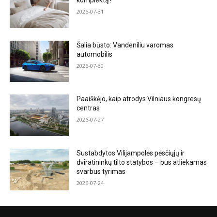
komplektą?
2026-07-31
Šalia būsto: Vandeniliu varomas
automobilis
2026-07-30
Paaiškėjo, kaip atrodys Vilniaus kongresų
centras
2026-07-27
Sustabdytos Vilijampolės pėsčiųjų ir
dviratininkų tilto statybos – bus atliekamas
svarbus tyrimas
2026-07-24