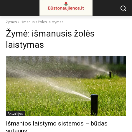
Žymės
Išmanusis žolės laistymas
Žymė:
išmanusis žolės
laistymas
Aktualijos
Išmanios laistymo sistemos – būdas
sutaupyti