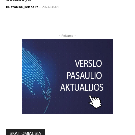
BustoNaujienos.lt
-
2024-08-05
- Reklama -
SKAITOMIAUSIA