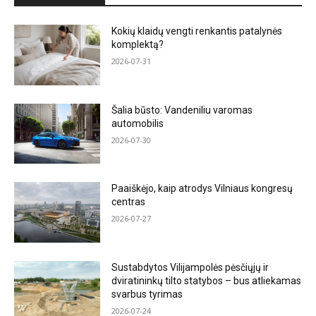
Kokių klaidų vengti renkantis patalynės
komplektą?
2026-07-31
Šalia būsto: Vandeniliu varomas
automobilis
2026-07-30
Paaiškėjo, kaip atrodys Vilniaus kongresų
centras
2026-07-27
Sustabdytos Vilijampolės pėsčiųjų ir
dviratininkų tilto statybos – bus atliekamas
svarbus tyrimas
2026-07-24