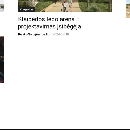
Projektai
Klaipėdos ledo arena –
projektavimas įsibėgėja
BustoNaujienos.lt
-
2024-07-10
s