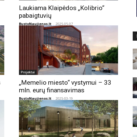
Laukiama Klaipėdos „Kolibrio“
pabaigtuvių
BustoNaujienos.lt
-
2025-05-07
Projektai
s
„Memelio miesto“ vystymui – 33
mln. eurų finansavimas
BustoNaujienos.lt
-
2025-03-19