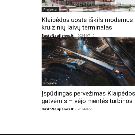
Projektai
Klaipėdos uoste iškils modernus
kruizinių laivų terminalas
BustoNaujienos.lt
-
2024-07-10
Projektai
Įspūdingas pervežimas Klaipėdo
gatvėmis – vėjo mentės turbinos
BustoNaujienos.lt
-
2024-02-13