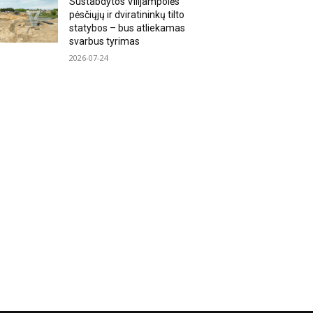
Sustabdytos Vilijampolės
pėsčiųjų ir dviratininkų tilto
statybos – bus atliekamas
svarbus tyrimas
2026-07-24