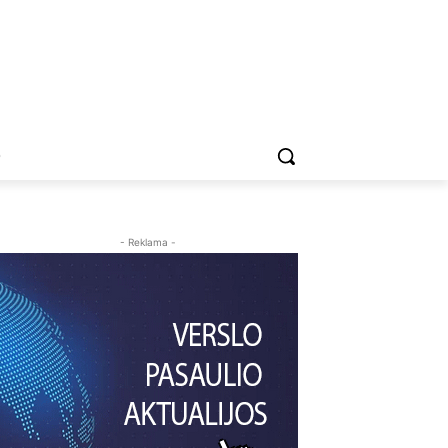
O
- Reklama -