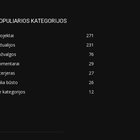
OPULIARIOS KATEGORIJOS
ojektai
271
tualijos
231
pžvalgos
76
omentarai
29
terjeras
27
lia būsto
26
 kategorijos
12