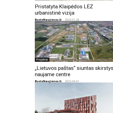
Pristatyta Klaipėdos LEZ
urbanistinė vizija
BustoNaujienos.lt
-
2026-01-29
Projektai
„Lietuvos paštas“ siuntas skirsty
naujame centre
BustoNaujienos.lt
-
2025-04-01