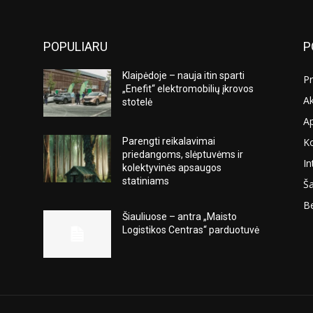
POPULIARU
P
Klaipėdoje – nauja itin sparti
Pr
„Enefit“ elektromobilių įkrovos
Ak
stotelė
A
K
Parengti reikalavimai
s
priedangoms, slėptuvėms ir
In
kolektyvinės apsaugos
statiniams
Ša
Be
Šiauliuose – antra „Maisto
Logistikos Centras“ parduotuvė