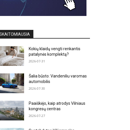
SKAITOMIAUSIA
Kokių klaidų vengti renkantis
patalynės komplektą?
2026-07-31
Šalia būsto: Vandeniliu varomas
automobilis
2026-07-30
Paaiškėjo, kaip atrodys Vilniaus
kongresų centras
2026-07-27