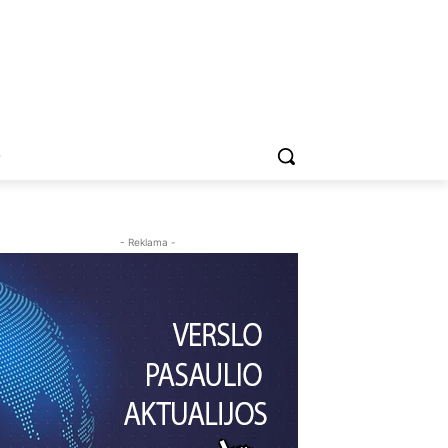
O
- Reklama -