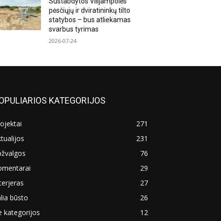
Sustabdytos Vilijampolės
pėsčiųjų ir dviratininkų tilto
statybos – bus atliekamas
svarbus tyrimas
2026-07-24
OPULIARIOS KATEGORIJOS
ojektai
271
tualijos
231
pžvalgos
76
omentarai
29
terjeras
27
lia būsto
26
 kategorijos
12