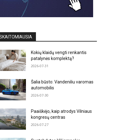
SKAITOMIAUSIA
Kokių klaidų vengti renkantis
patalynės komplektą?
2026-07-31
Šalia būsto: Vandeniliu varomas
automobilis
2026-07-30
Paaiškėjo, kaip atrodys Vilniaus
kongresų centras
2026-07-27