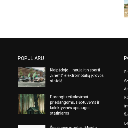
POPULIARU
P
Klaipėdoje – nauja itin sparti
Pr
„Enefit“ elektromobilių įkrovos
Ak
stotelė
A
K
Parengti reikalavimai
s
priedangoms, slėptuvėms ir
In
kolektyvinės apsaugos
statiniams
Ša
Be
Šiauliuose – antra „Maisto