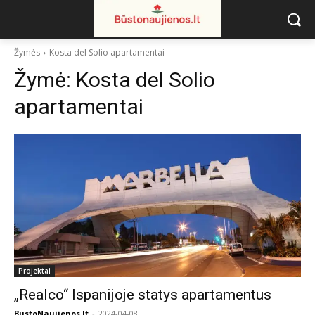
Žymės
Kosta del Solio apartamentai
Žymė:
Kosta del Solio
apartamentai
Projektai
„Realco“ Ispanijoje statys apartamentus
BustoNaujienos.lt
-
2024-04-08