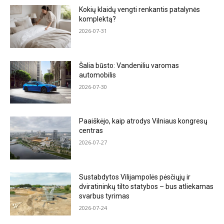
Kokių klaidų vengti renkantis patalynės
komplektą?
2026-07-31
Šalia būsto: Vandeniliu varomas
automobilis
2026-07-30
Paaiškėjo, kaip atrodys Vilniaus kongresų
centras
2026-07-27
Sustabdytos Vilijampolės pėsčiųjų ir
dviratininkų tilto statybos – bus atliekamas
svarbus tyrimas
2026-07-24