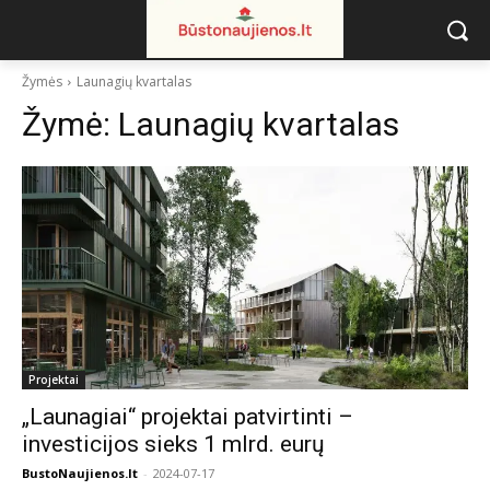
Žymės
Launagių kvartalas
Žymė:
Launagių kvartalas
Projektai
„Launagiai“ projektai patvirtinti –
investicijos sieks 1 mlrd. eurų
BustoNaujienos.lt
-
2024-07-17