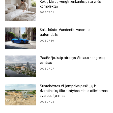
Kokių klaidų vengti renkantis patalynės
komplektą?
2026-07-31
Šalia būsto: Vandeniliu varomas
automobilis
2026-07-30
Paaiškėjo, kaip atrodys Vilniaus kongresų
centras
2026-07-27
Sustabdytos Vilijampolės pėsčiųjų ir
dviratininkų tilto statybos – bus atliekamas
svarbus tyrimas
2026-07-24