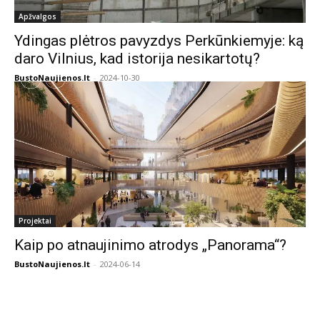
Apžvalgos
Ydingas plėtros pavyzdys Perkūnkiemyje: ką
daro Vilnius, kad istorija nesikartotų?
BustoNaujienos.lt
-
2024-10-30
Projektai
Kaip po atnaujinimo atrodys „Panorama“?
BustoNaujienos.lt
-
2024-06-14