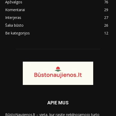
Apžvalgos
76
Komentarai
29
Interjeras
27
Šalia būsto
26
Be kategorijos
12
APIE MUS
BūstoNaujienos.lt – vieta, kur rasite nekilnojamojo turto