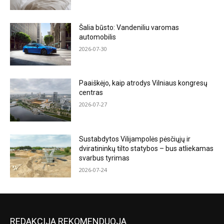
Šalia būsto: Vandeniliu varomas
automobilis
2026-07-30
Paaiškėjo, kaip atrodys Vilniaus kongresų
centras
2026-07-27
Sustabdytos Vilijampolės pėsčiųjų ir
dviratininkų tilto statybos – bus atliekamas
svarbus tyrimas
2026-07-24
REDAKCIJA REKOMENDUOJA