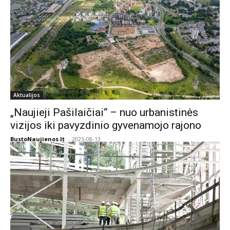
Aktualijos
„Naujieji Pašilaičiai“ – nuo urbanistinės
vizijos iki pavyzdinio gyvenamojo rajono
BustoNaujienos.lt
-
2025-08-13