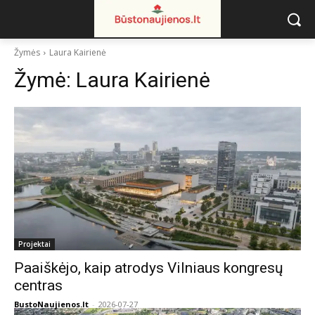
Žymės
Laura Kairienė
Žymė:
Laura Kairienė
Projektai
Paaiškėjo, kaip atrodys Vilniaus kongresų
centras
BustoNaujienos.lt
-
2026-07-27