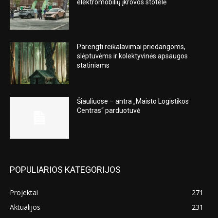
elektromobilių įkrovos stotelė
Parengti reikalavimai priedangoms,
slėptuvėms ir kolektyvinės apsaugos
statiniams
Šiauliuose – antra „Maisto Logistikos
Centras“ parduotuvė
POPULIARIOS KATEGORIJOS
Projektai
271
Aktualijos
231