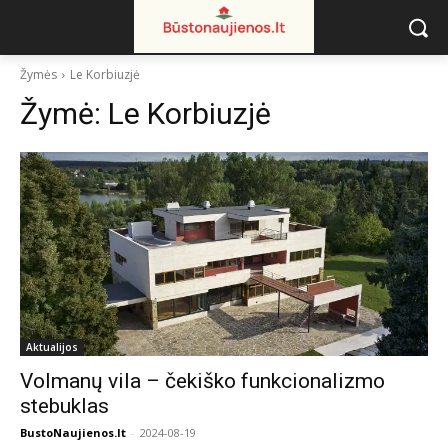
Žymės
Le Korbiuzjė
Žymė:
Le Korbiuzjė
Aktualijos
Volmanų vila – čekiško funkcionalizmo
stebuklas
BustoNaujienos.lt
-
2024-08-19