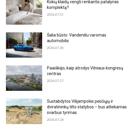
Kokių klaidų vengti renkantis patalynės
komplektą?
2026-07-31
Šalia būsto: Vandeniliu varomas
automobilis
2026-07-30
Paaiškėjo, kaip atrodys Vilniaus kongresų
centras
2026-07-27
Sustabdytos Vilijampolės pėsčiųjų ir
dviratininkų tilto statybos – bus atliekamas
svarbus tyrimas
2026-07-24