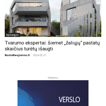
Apžvalgos
Tvarumo ekspertai: šiemet „žaliųjų“ pastatų
skaičius turėtų išaugti
BustoNaujienos.lt
-
2024-02-21
- Reklama -