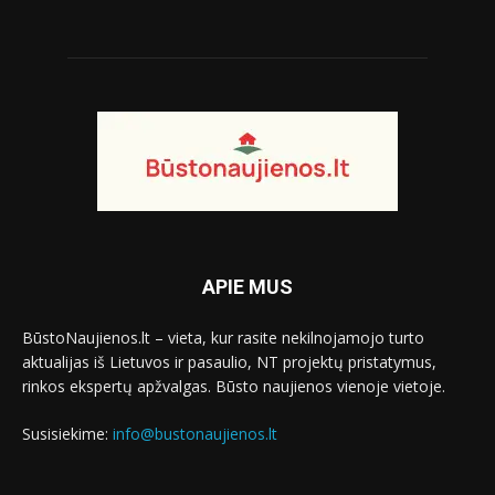
APIE MUS
BūstoNaujienos.lt – vieta, kur rasite nekilnojamojo turto
aktualijas iš Lietuvos ir pasaulio, NT projektų pristatymus,
rinkos ekspertų apžvalgas. Būsto naujienos vienoje vietoje.
Susisiekime:
info@bustonaujienos.lt