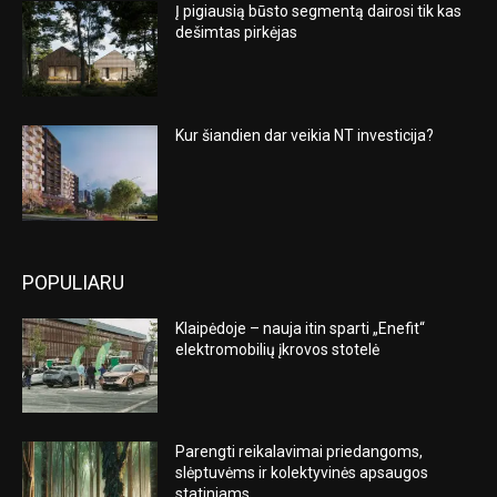
Į pigiausią būsto segmentą dairosi tik kas
dešimtas pirkėjas
Kur šiandien dar veikia NT investicija?
POPULIARU
Klaipėdoje – nauja itin sparti „Enefit“
elektromobilių įkrovos stotelė
Parengti reikalavimai priedangoms,
slėptuvėms ir kolektyvinės apsaugos
statiniams