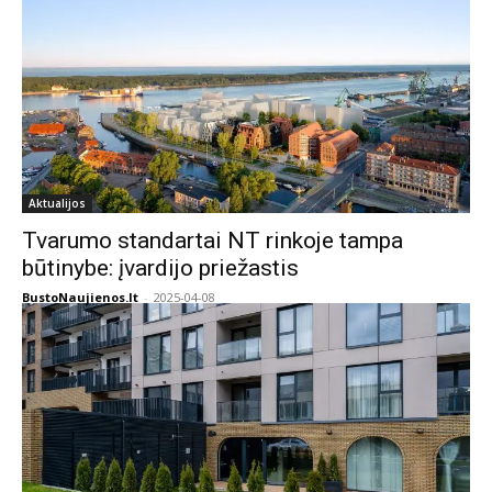
Aktualijos
Tvarumo standartai NT rinkoje tampa
būtinybe: įvardijo priežastis
BustoNaujienos.lt
-
2025-04-08