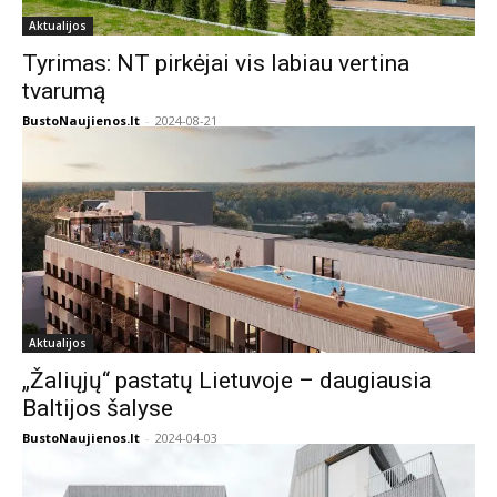
Aktualijos
Tyrimas: NT pirkėjai vis labiau vertina
tvarumą
BustoNaujienos.lt
-
2024-08-21
Aktualijos
„Žaliųjų“ pastatų Lietuvoje – daugiausia
Baltijos šalyse
BustoNaujienos.lt
-
2024-04-03