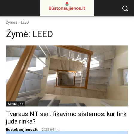
Žymės
LEED
Žymė:
LEED
Aktualijos
Tvaraus NT sertifikavimo sistemos: kur link
juda rinka?
BustoNaujienos.lt
-
2025-04-14