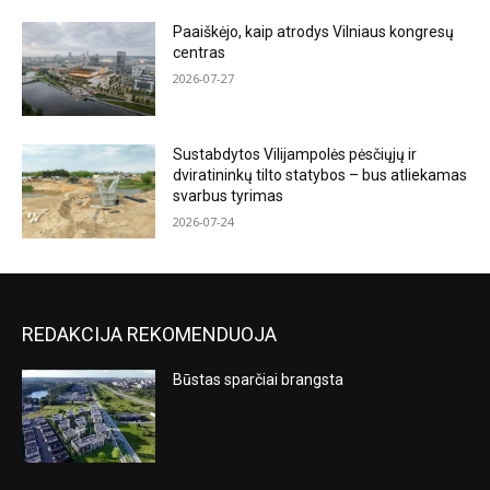
Paaiškėjo, kaip atrodys Vilniaus kongresų
centras
2026-07-27
Sustabdytos Vilijampolės pėsčiųjų ir
dviratininkų tilto statybos – bus atliekamas
svarbus tyrimas
2026-07-24
REDAKCIJA REKOMENDUOJA
Būstas sparčiai brangsta