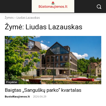
Žymės
Liudas Lazauskas
Žymė:
Liudas Lazauskas
Projektai
Baigtas „Sanguškų parko“ kvartalas
BustoNaujienos.lt
-
2026-06-29