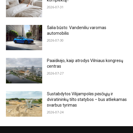
komplektą?
2026-07-31
Šalia būsto: Vandeniliu varomas
automobilis
2026-07-30
Paaiškėjo, kaip atrodys Vilniaus kongresų
centras
2026-07-27
Sustabdytos Vilijampolės pėsčiųjų ir
dviratininkų tilto statybos – bus atliekamas
svarbus tyrimas
2026-07-24