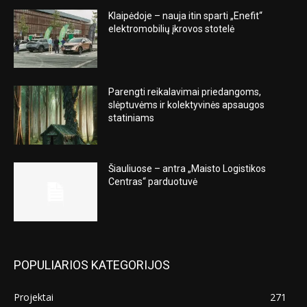
Klaipėdoje – nauja itin sparti „Enefit“
elektromobilių įkrovos stotelė
Parengti reikalavimai priedangoms,
slėptuvėms ir kolektyvinės apsaugos
statiniams
Šiauliuose – antra „Maisto Logistikos
Centras“ parduotuvė
POPULIARIOS KATEGORIJOS
Projektai
271