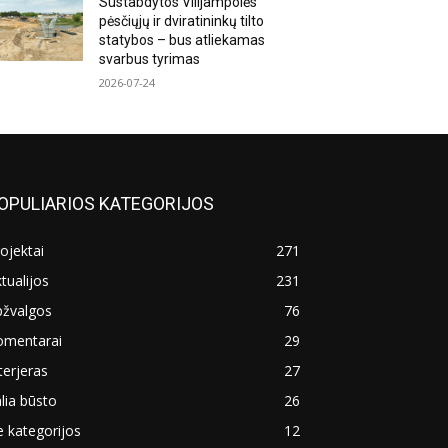
Sustabdytos Vilijampolės
pėsčiųjų ir dviratininkų tilto
statybos – bus atliekamas
svarbus tyrimas
2026-07-24
OPULIARIOS KATEGORIJOS
ojektai
271
tualijos
231
pžvalgos
76
omentarai
29
terjeras
27
lia būsto
26
 kategorijos
12