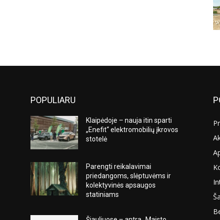
POPULIARU
P
Klaipėdoje – nauja itin sparti
Pr
„Enefit“ elektromobilių įkrovos
Ak
stotelė
A
K
Parengti reikalavimai
s
priedangoms, slėptuvėms ir
In
kolektyvinės apsaugos
statiniams
Ša
Be
Šiauliuose – antra „Maisto