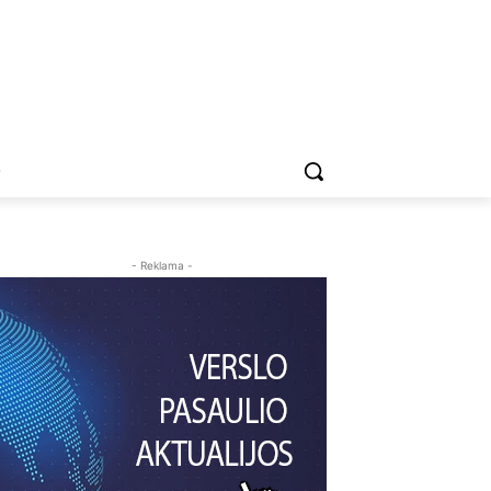
O
- Reklama -