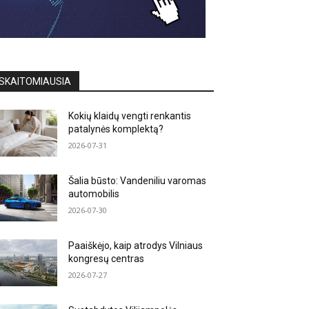
SKAITOMIAUSIA
Kokių klaidų vengti renkantis
patalynės komplektą?
2026-07-31
Šalia būsto: Vandeniliu varomas
automobilis
2026-07-30
Paaiškėjo, kaip atrodys Vilniaus
kongresų centras
2026-07-27