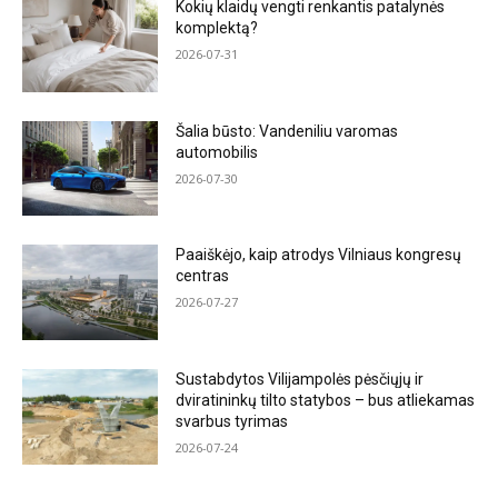
Kokių klaidų vengti renkantis patalynės
komplektą?
2026-07-31
Šalia būsto: Vandeniliu varomas
automobilis
2026-07-30
Paaiškėjo, kaip atrodys Vilniaus kongresų
centras
2026-07-27
Sustabdytos Vilijampolės pėsčiųjų ir
dviratininkų tilto statybos – bus atliekamas
svarbus tyrimas
2026-07-24