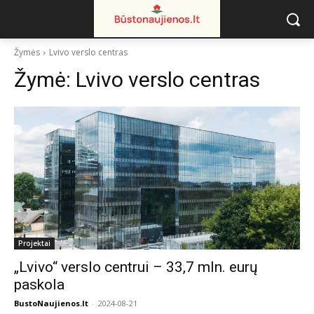
Žymės
Lvivo verslo centras
Žymė:
Lvivo verslo centras
Projektai
„Lvivo“ verslo centrui – 33,7 mln. eurų
paskola
BustoNaujienos.lt
-
2024-08-21