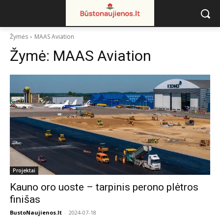
Žymės
MAAS Aviation
Žymė:
MAAS Aviation
Projektai
Kauno oro uoste – tarpinis perono plėtros
finišas
BustoNaujienos.lt
-
2024-07-18