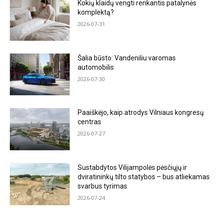
Kokių klaidų vengti renkantis patalynės
komplektą?
2026-07-31
Šalia būsto: Vandeniliu varomas
automobilis
2026-07-30
Paaiškėjo, kaip atrodys Vilniaus kongresų
centras
2026-07-27
Sustabdytos Vilijampolės pėsčiųjų ir
dviratininkų tilto statybos – bus atliekamas
svarbus tyrimas
2026-07-24