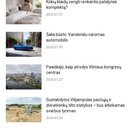
Kokių klaidų vengti renkantis patalynės
komplektą?
2026-07-31
Šalia būsto: Vandeniliu varomas
automobilis
2026-07-30
Paaiškėjo, kaip atrodys Vilniaus kongresų
centras
2026-07-27
Sustabdytos Vilijampolės pėsčiųjų ir
dviratininkų tilto statybos – bus atliekamas
svarbus tyrimas
2026-07-24