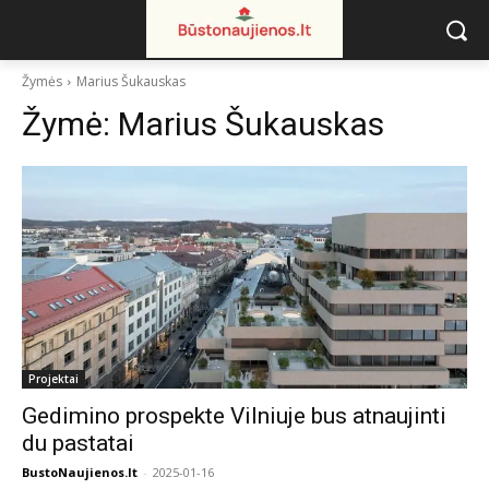
Žymės
Marius Šukauskas
Žymė:
Marius Šukauskas
Projektai
Gedimino prospekte Vilniuje bus atnaujinti
du pastatai
BustoNaujienos.lt
-
2025-01-16