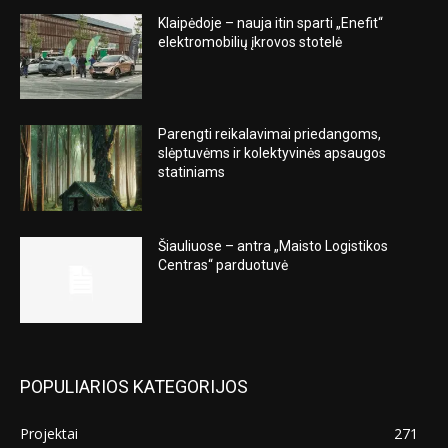
Klaipėdoje – nauja itin sparti „Enefit“
elektromobilių įkrovos stotelė
Parengti reikalavimai priedangoms,
slėptuvėms ir kolektyvinės apsaugos
statiniams
Šiauliuose – antra „Maisto Logistikos
Centras“ parduotuvė
POPULIARIOS KATEGORIJOS
Projektai
271