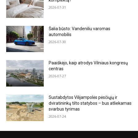
komplektą?
2026-07-31
Šalia būsto: Vandeniliu varomas
automobilis
2026-07-30
Paaiškėjo, kaip atrodys Vilniaus kongresų
centras
2026-07-27
Sustabdytos Vilijampolės pėsčiųjų ir
dviratininkų tilto statybos – bus atliekamas
svarbus tyrimas
2026-07-24