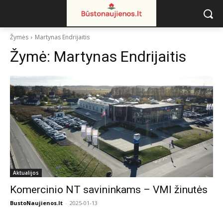
Žymės
Martynas Endrijaitis
Žymė:
Martynas Endrijaitis
Aktualijos
Komercinio NT savininkams – VMI žinutės
BustoNaujienos.lt
-
2025-01-13