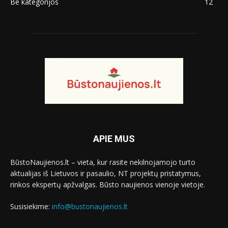
Be kategorijos
12
APIE MUS
BūstoNaujienos.lt – vieta, kur rasite nekilnojamojo turto
aktualijas iš Lietuvos ir pasaulio, NT projektų pristatymus,
rinkos ekspertų apžvalgas. Būsto naujienos vienoje vietoje.
Susisiekime:
info@bustonaujienos.lt