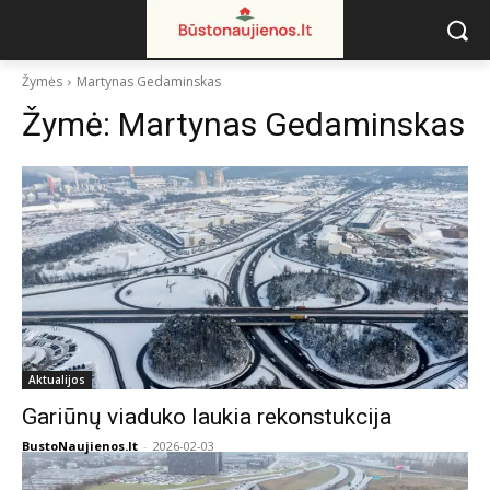
Žymės
Martynas Gedaminskas
Žymė:
Martynas Gedaminskas
Aktualijos
Gariūnų viaduko laukia rekonstukcija
BustoNaujienos.lt
-
2026-02-03