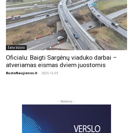
Šalia būsto
Oficialu: Baigti Sargėnų viaduko darbai –
atveriamas eismas dviem juostomis
BustoNaujienos.lt
-
2025-12-03
- Reklama -