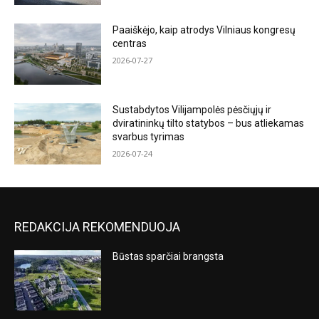
Paaiškėjo, kaip atrodys Vilniaus kongresų
centras
2026-07-27
Sustabdytos Vilijampolės pėsčiųjų ir
dviratininkų tilto statybos – bus atliekamas
svarbus tyrimas
2026-07-24
REDAKCIJA REKOMENDUOJA
Būstas sparčiai brangsta