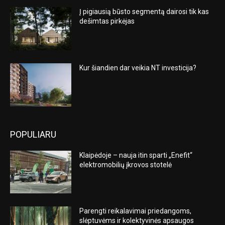
Į pigiausią būsto segmentą dairosi tik kas
dešimtas pirkėjas
Kur šiandien dar veikia NT investicija?
POPULIARU
Klaipėdoje – nauja itin sparti „Enefit“
elektromobilių įkrovos stotelė
Parengti reikalavimai priedangoms,
slėptuvėms ir kolektyvinės apsaugos