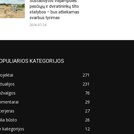
Sustabdytos Vilijampolės
pėsčiųjų ir dviratininkų tilto
statybos – bus atliekamas
svarbus tyrimas
2026-07-24
OPULIARIOS KATEGORIJOS
ojektai
271
tualijos
231
pžvalgos
76
omentarai
29
terjeras
27
lia būsto
26
 kategorijos
12