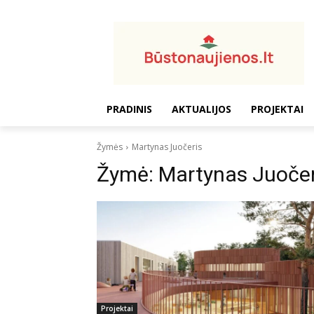
PRADINIS
AKTUALIJOS
PROJEKTAI
Žymės
Martynas Juočeris
Žymė:
Martynas Juočer
Projektai