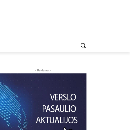
O
- Reklama -