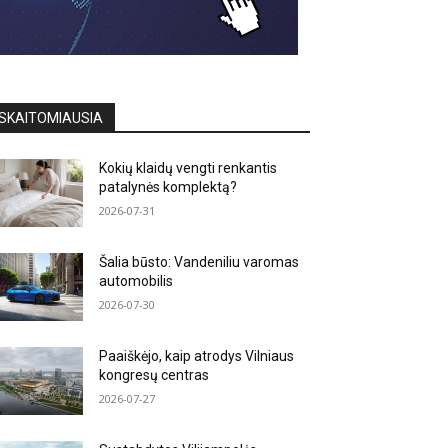
SKAITOMIAUSIA
Kokių klaidų vengti renkantis
patalynės komplektą?
2026-07-31
Šalia būsto: Vandeniliu varomas
automobilis
2026-07-30
Paaiškėjo, kaip atrodys Vilniaus
kongresų centras
2026-07-27