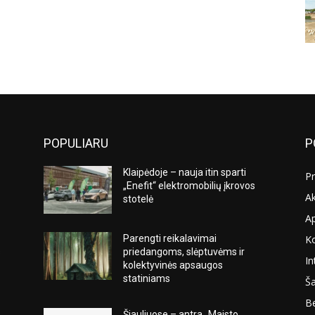
POPULIARU
P
Klaipėdoje – nauja itin sparti
Pr
„Enefit“ elektromobilių įkrovos
Ak
stotelė
A
K
Parengti reikalavimai
s
priedangoms, slėptuvėms ir
In
kolektyvinės apsaugos
statiniams
Ša
Be
Šiauliuose – antra „Maisto