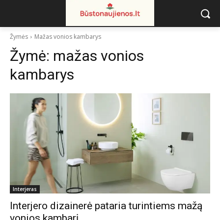
Žymės
Mažas vonios kambarys
Žymė:
mažas vonios
kambarys
Interjeras
Interjero dizainerė pataria turintiems mažą
vonios kambarį