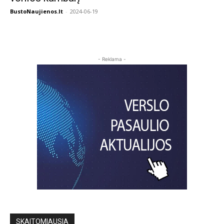
BustoNaujienos.lt
-
2024-06-19
- Reklama -
SKAITOMIAUSIA