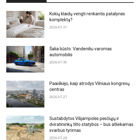
Kokių klaidų vengti renkantis patalynės
komplektą?
2026-07-31
Šalia būsto: Vandeniliu varomas
automobilis
2026-07-30
Paaiškėjo, kaip atrodys Vilniaus kongresų
centras
2026-07-27
Sustabdytos Vilijampolės pėsčiųjų ir
dviratininkų tilto statybos – bus atliekamas
svarbus tyrimas
2026-07-24