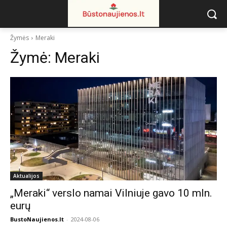
Žymės
Meraki
Žymė:
Meraki
Aktualijos
„Meraki“ verslo namai Vilniuje gavo 10 mln.
eurų
BustoNaujienos.lt
-
2024-08-06