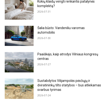
Kokių klaidų vengti renkantis patalynės
komplektą?
2026-07-31
Šalia būsto: Vandeniliu varomas
automobilis
2026-07-30
Paaiškėjo, kaip atrodys Vilniaus kongresų
centras
2026-07-27
Sustabdytos Vilijampolės pėsčiųjų ir
dviratininkų tilto statybos – bus atliekamas
svarbus tyrimas
2026-07-24