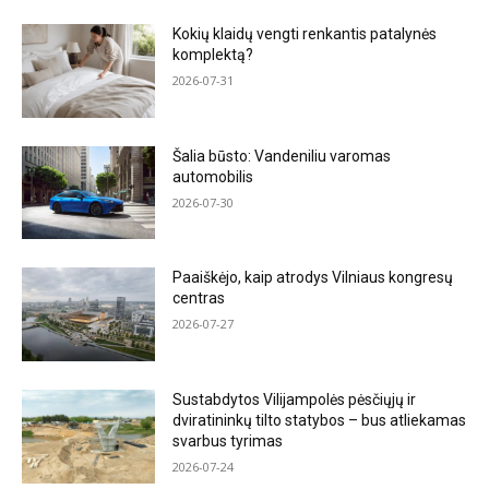
Kokių klaidų vengti renkantis patalynės
komplektą?
2026-07-31
Šalia būsto: Vandeniliu varomas
automobilis
2026-07-30
Paaiškėjo, kaip atrodys Vilniaus kongresų
centras
2026-07-27
Sustabdytos Vilijampolės pėsčiųjų ir
dviratininkų tilto statybos – bus atliekamas
svarbus tyrimas
2026-07-24