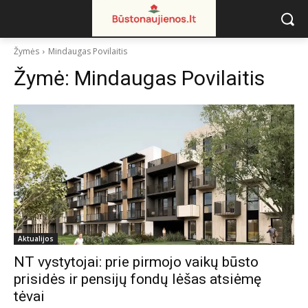
Žymės
Mindaugas Povilaitis
Žymė:
Mindaugas Povilaitis
Aktualijos
NT vystytojai: prie pirmojo vaikų būsto
prisidės ir pensijų fondų lėšas atsiėmę
tėvai