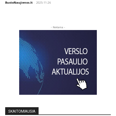
BustoNaujienos.lt
-
2025-11-26
- Reklama -
SKAITOMIAUSIA