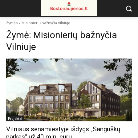
Žymės
Misionierių bažnyčia Vilniuje
Žymė:
Misionierių bažnyčia
Vilniuje
Projektai
Vilniaus senamiestyje išdygs „Sanguškų
parkas“ už 40 mln. eurų