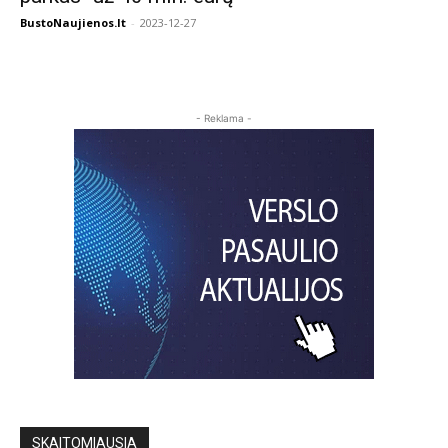
BustoNaujienos.lt
-
2023-12-27
- Reklama -
SKAITOMIAUSIA