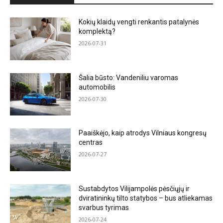
Kokių klaidų vengti renkantis patalynės
komplektą?
2026-07-31
Šalia būsto: Vandeniliu varomas
automobilis
2026-07-30
Paaiškėjo, kaip atrodys Vilniaus kongresų
centras
2026-07-27
Sustabdytos Vilijampolės pėsčiųjų ir
dviratininkų tilto statybos – bus atliekamas
svarbus tyrimas
2026-07-24