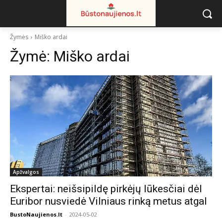
Žymės
Miško ardai
Žymė:
Miško ardai
Apžvalgos
Ekspertai: neišsipildę pirkėjų lūkesčiai dėl
Euribor nusviedė Vilniaus rinką metus atgal
BustoNaujienos.lt
-
2024-05-02