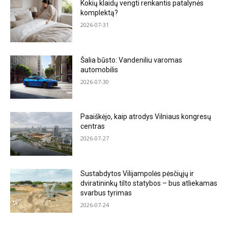
Kokių klaidų vengti renkantis patalynės
komplektą?
2026-07-31
Šalia būsto: Vandeniliu varomas
automobilis
2026-07-30
Paaiškėjo, kaip atrodys Vilniaus kongresų
centras
2026-07-27
Sustabdytos Vilijampolės pėsčiųjų ir
dviratininkų tilto statybos – bus atliekamas
svarbus tyrimas
2026-07-24