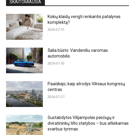
SKAITOMIAUSIA
Kokių klaidų vengti renkantis patalynės
komplektą?
2026-07-31
Šalia būsto: Vandeniliu varomas
automobilis
2026-07-30
Paaiškėjo, kaip atrodys Vilniaus kongresų
centras
2026-07-27
Sustabdytos Vilijampolės pėsčiųjų ir
dviratininkų tilto statybos – bus atliekamas
svarbus tyrimas