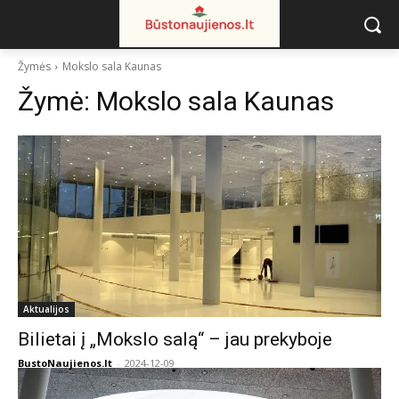
Žymės
Mokslo sala Kaunas
Žymė:
Mokslo sala Kaunas
Aktualijos
Bilietai į „Mokslo salą“ – jau prekyboje
BustoNaujienos.lt
-
2024-12-09