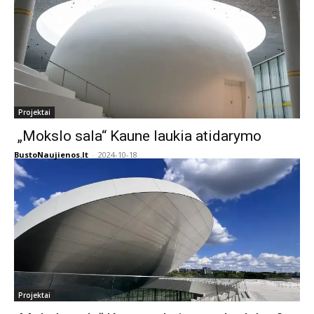
Projektai
„Mokslo sala“ Kaune laukia atidarymo
BustoNaujienos.lt
-
2024-10-18
Projektai