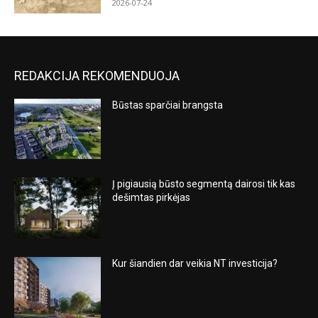
2026-07-24
REDAKCIJA REKOMENDUOJA
Būstas sparčiai brangsta
Į pigiausią būsto segmentą dairosi tik kas
dešimtas pirkėjas
Kur šiandien dar veikia NT investicija?