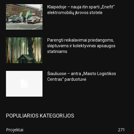
Klaipėdoje – nauja itin sparti „Enefit“
elektromobilių įkrovos stotelė
Parengti reikalavimai priedangoms,
slėptuvėms ir kolektyvinės apsaugos
statiniams
Šiauliuose – antra „Maisto Logistikos
Centras“ parduotuvė
POPULIARIOS KATEGORIJOS
Projektai
271