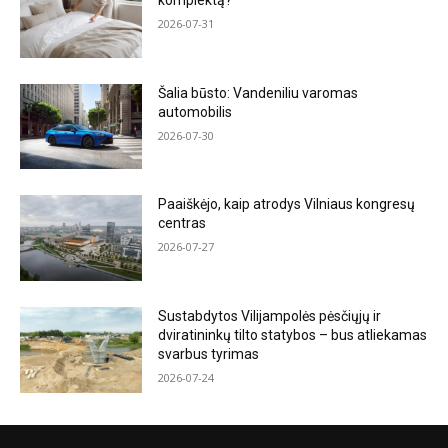
komplektą?
2026-07-31
Šalia būsto: Vandeniliu varomas
automobilis
2026-07-30
Paaiškėjo, kaip atrodys Vilniaus kongresų
centras
2026-07-27
Sustabdytos Vilijampolės pėsčiųjų ir
dviratininkų tilto statybos – bus atliekamas
svarbus tyrimas
2026-07-24