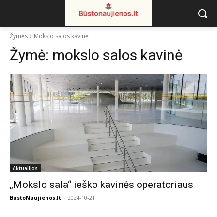
Žymės
Mokslo salos kavinė
Žymė:
mokslo salos kavinė
Aktualijos
„Mokslo sala“ ieško kavinės operatoriaus
BustoNaujienos.lt
-
2024-10-21