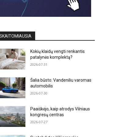
SKAITOMIAUSIA
Kokių klaidų vengti renkantis
patalynės komplektą?
2026-07-31
Šalia būsto: Vandeniliu varomas
automobilis
2026-07-30
Paaiškėjo, kaip atrodys Vilniaus
kongresų centras
2026-07-27