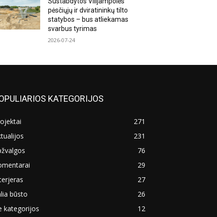
Sustabdytos Vilijampolės
pėsčiųjų ir dviratininkų tilto
statybos – bus atliekamas
svarbus tyrimas
2026-07-24
OPULIARIOS KATEGORIJOS
ojektai
271
tualijos
231
pžvalgos
76
omentarai
29
terjeras
27
lia būsto
26
 kategorijos
12