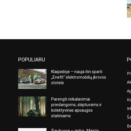
POPULIARU
P
Klaipėdoje – nauja itin sparti
Pr
„Enefit“ elektromobilių įkrovos
Ak
stotelė
A
K
Parengti reikalavimai
s
priedangoms, slėptuvėms ir
In
kolektyvinės apsaugos
statiniams
Ša
Be
Šiauliuose – antra „Maisto