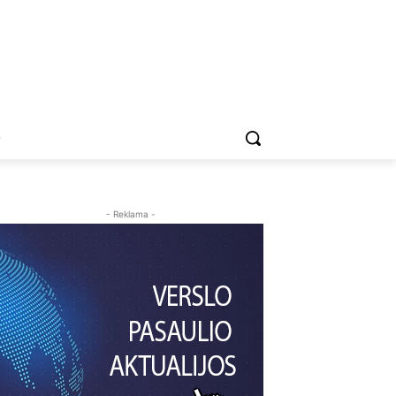
O
- Reklama -