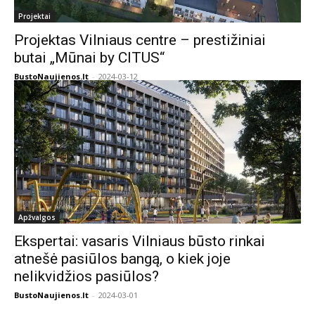
Projektai
Projektas Vilniaus centre – prestižiniai
butai „Mūnai by CITUS“
BustoNaujienos.lt
-
2024-03-12
Apžvalgos
Ekspertai: vasaris Vilniaus būsto rinkai
atnešė pasiūlos bangą, o kiek joje
nelikvidžios pasiūlos?
BustoNaujienos.lt
-
2024-03-01