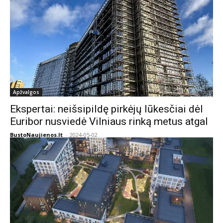
Apžvalgos
Ekspertai: neišsipildę pirkėjų lūkesčiai dėl
Euribor nusviedė Vilniaus rinką metus atgal
BustoNaujienos.lt
-
2024-05-02