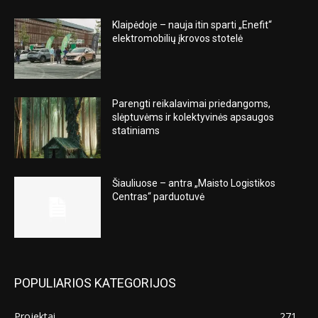
Klaipėdoje – nauja itin sparti „Enefit“
elektromobilių įkrovos stotelė
Parengti reikalavimai priedangoms,
slėptuvėms ir kolektyvinės apsaugos
statiniams
Šiauliuose – antra „Maisto Logistikos
Centras“ parduotuvė
POPULIARIOS KATEGORIJOS
Projektai
271