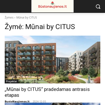
Žymės
Mūnai by CITUS
Žymė:
Mūnai by CITUS
Projektai
„Mūnai by CITUS“ pradedamas antrasis
etapas
BustoNaujienos.lt
-
2024-12-05