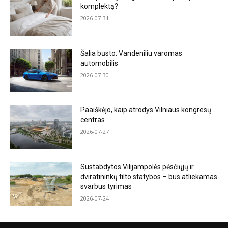
komplektą?
2026-07-31
Šalia būsto: Vandeniliu varomas
automobilis
2026-07-30
Paaiškėjo, kaip atrodys Vilniaus kongresų
centras
2026-07-27
Sustabdytos Vilijampolės pėsčiųjų ir
dviratininkų tilto statybos – bus atliekamas
svarbus tyrimas
2026-07-24