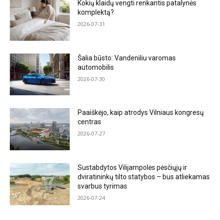
Kokių klaidų vengti renkantis patalynės
komplektą?
2026-07-31
Šalia būsto: Vandeniliu varomas
automobilis
2026-07-30
Paaiškėjo, kaip atrodys Vilniaus kongresų
centras
2026-07-27
Sustabdytos Vilijampolės pėsčiųjų ir
dviratininkų tilto statybos – bus atliekamas
svarbus tyrimas
2026-07-24