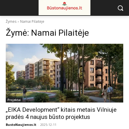
Žymės
Namai Pilaitėje
Žymė:
Namai Pilaitėje
Projektai
„EIKA Development“ kitais metais Vilniuje
pradės 4 naujus būsto projektus
BustoNaujienos.lt
-
2025-12-11