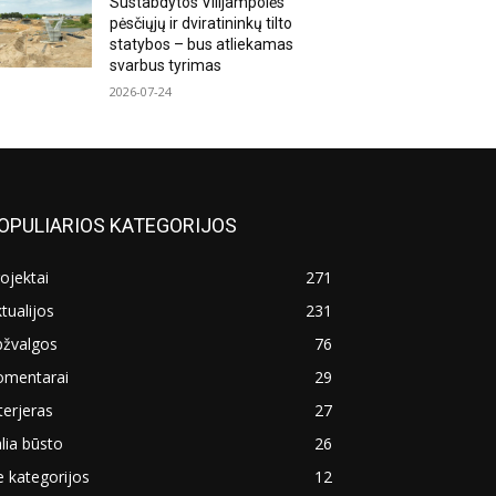
Sustabdytos Vilijampolės
pėsčiųjų ir dviratininkų tilto
statybos – bus atliekamas
svarbus tyrimas
2026-07-24
OPULIARIOS KATEGORIJOS
ojektai
271
tualijos
231
pžvalgos
76
omentarai
29
terjeras
27
lia būsto
26
 kategorijos
12