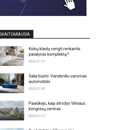
SKAITOMIAUSIA
Kokių klaidų vengti renkantis
patalynės komplektą?
2026-07-31
Šalia būsto: Vandeniliu varomas
automobilis
2026-07-30
Paaiškėjo, kaip atrodys Vilniaus
kongresų centras
2026-07-27