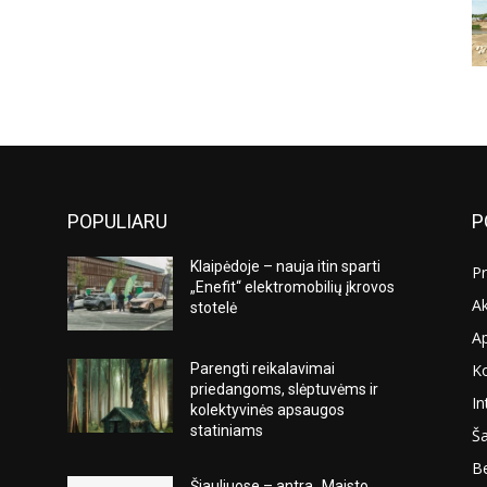
POPULIARU
P
Klaipėdoje – nauja itin sparti
Pr
„Enefit“ elektromobilių įkrovos
Ak
stotelė
A
K
Parengti reikalavimai
s
priedangoms, slėptuvėms ir
In
kolektyvinės apsaugos
statiniams
Ša
Be
Šiauliuose – antra „Maisto