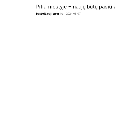
Piliamiestyje – naujų būtų pasiūl
BustoNaujienos.lt
-
2024-08-07