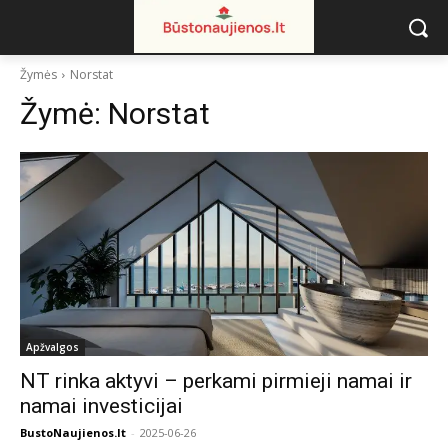
Žymės
Norstat
Žymė:
Norstat
Apžvalgos
NT rinka aktyvi – perkami pirmieji namai ir
namai investicijai
BustoNaujienos.lt
-
2025-06-26