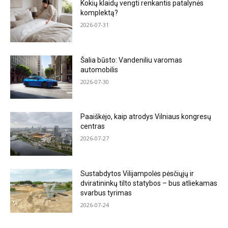
Kokių klaidų vengti renkantis patalynės
komplektą?
2026-07-31
Šalia būsto: Vandeniliu varomas
automobilis
2026-07-30
Paaiškėjo, kaip atrodys Vilniaus kongresų
centras
2026-07-27
Sustabdytos Vilijampolės pėsčiųjų ir
dviratininkų tilto statybos – bus atliekamas
svarbus tyrimas
2026-07-24