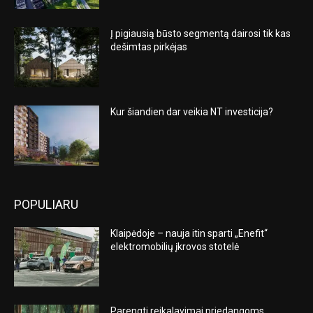
Į pigiausią būsto segmentą dairosi tik kas
dešimtas pirkėjas
Kur šiandien dar veikia NT investicija?
POPULIARU
Klaipėdoje – nauja itin sparti „Enefit“
elektromobilių įkrovos stotelė
Parengti reikalavimai priedangoms,