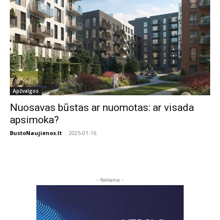
Apžvalgos
Nuosavas būstas ar nuomotas: ar visada
apsimoka?
BustoNaujienos.lt
-
2025-01-16
- Reklama -