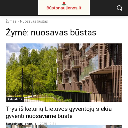
Žymės
Nuosavas būstas
Žymė:
nuosavas būstas
Aktualijos
Trys iš keturių Lietuvos gyventojų siekia
gyventi nuosavame būste
BustoNaujienos.lt
-
2025-10-21