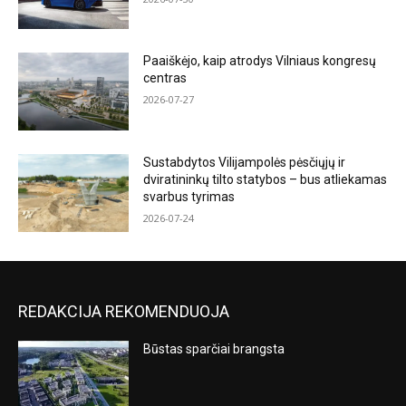
Paaiškėjo, kaip atrodys Vilniaus kongresų
centras
2026-07-27
Sustabdytos Vilijampolės pėsčiųjų ir
dviratininkų tilto statybos – bus atliekamas
svarbus tyrimas
2026-07-24
REDAKCIJA REKOMENDUOJA
Būstas sparčiai brangsta