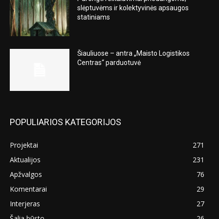
slėptuvėms ir kolektyvinės apsaugos
statiniams
Šiauliuose – antra „Maisto Logistikos
Centras“ parduotuvė
POPULIARIOS KATEGORIJOS
Projektai
271
Aktualijos
231
Apžvalgos
76
Komentarai
29
Interjeras
27
Šalia būsto
26