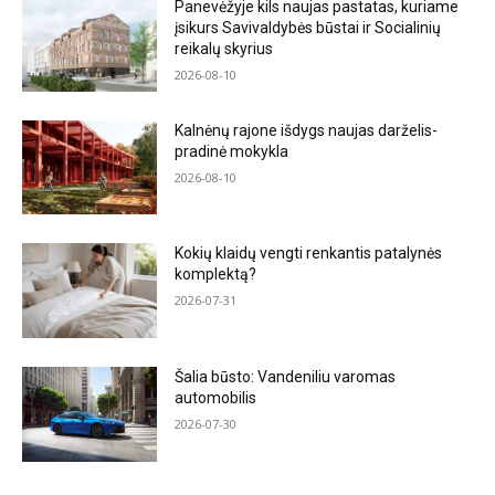
Panevėžyje kils naujas pastatas, kuriame
įsikurs Savivaldybės būstai ir Socialinių
reikalų skyrius
2026-08-10
Kalnėnų rajone išdygs naujas darželis-
pradinė mokykla
2026-08-10
Kokių klaidų vengti renkantis patalynės
komplektą?
2026-07-31
Šalia būsto: Vandeniliu varomas
automobilis
2026-07-30