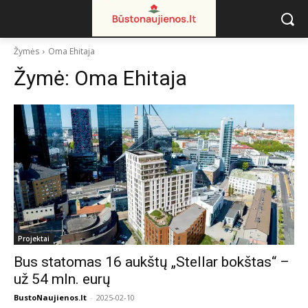
Žymės
Oma Ehitaja
Žymė:
Oma Ehitaja
Projektai
Bus statomas 16 aukštų „Stellar bokštas“ –
už 54 mln. eurų
BustoNaujienos.lt
-
2025-02-10