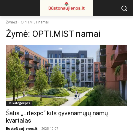
Žymės
OPTI.MIST namai
Žymė:
OPTI.MIST namai
Be kategorijos
Šalia „Litexpo“ kils gyvenamųjų namų
kvartalas
BustoNaujienos.lt
-
2025-10-07