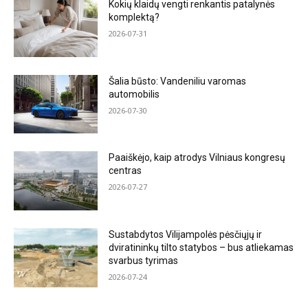
Kokių klaidų vengti renkantis patalynės
komplektą?
2026-07-31
Šalia būsto: Vandeniliu varomas
automobilis
2026-07-30
Paaiškėjo, kaip atrodys Vilniaus kongresų
centras
2026-07-27
Sustabdytos Vilijampolės pėsčiųjų ir
dviratininkų tilto statybos – bus atliekamas
svarbus tyrimas
2026-07-24