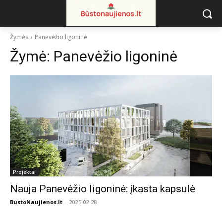
Žymės
Panevėžio ligoninė
Žymė:
Panevėžio ligoninė
Projektai
Nauja Panevėžio ligoninė: įkasta kapsulė
BustoNaujienos.lt
-
2025-02-28