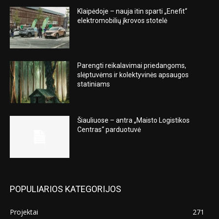
Klaipėdoje – nauja itin sparti „Enefit“
elektromobilių įkrovos stotelė
Parengti reikalavimai priedangoms,
slėptuvėms ir kolektyvinės apsaugos
statiniams
Šiauliuose – antra „Maisto Logistikos
Centras“ parduotuvė
POPULIARIOS KATEGORIJOS
Projektai
271