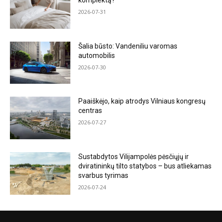
komplektą?
2026-07-31
Šalia būsto: Vandeniliu varomas
automobilis
2026-07-30
Paaiškėjo, kaip atrodys Vilniaus kongresų
centras
2026-07-27
Sustabdytos Vilijampolės pėsčiųjų ir
dviratininkų tilto statybos – bus atliekamas
svarbus tyrimas
2026-07-24