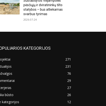
Sustabdytos Vilijampolės
pėsčiųjų ir dviratininkų tilto
statybos – bus atliekamas
svarbus tyrimas
2026-07-24
OPULIARIOS KATEGORIJOS
ojektai
271
tualijos
231
pžvalgos
76
omentarai
29
terjeras
27
lia būsto
26
 kategorijos
12