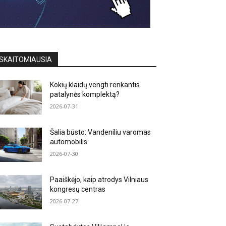
SKAITOMIAUSIA
Kokių klaidų vengti renkantis
patalynės komplektą?
2026-07-31
Šalia būsto: Vandeniliu varomas
automobilis
2026-07-30
Paaiškėjo, kaip atrodys Vilniaus
kongresų centras
2026-07-27