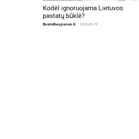
Kodėl ignoruojama Lietuvos
pastatų būklė?
BustoNaujienos.lt
-
2025-06-19