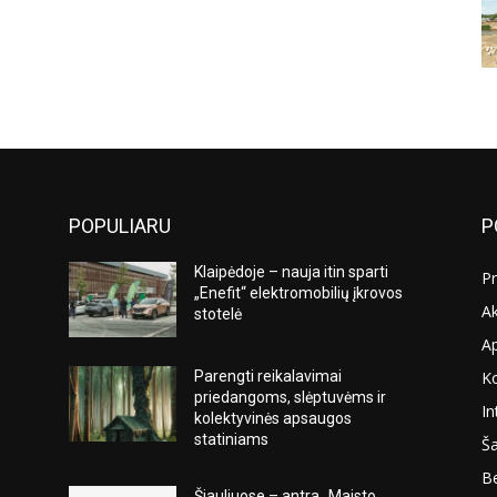
POPULIARU
P
Klaipėdoje – nauja itin sparti
Pr
„Enefit“ elektromobilių įkrovos
Ak
stotelė
A
K
Parengti reikalavimai
s
priedangoms, slėptuvėms ir
In
kolektyvinės apsaugos
statiniams
Ša
Be
Šiauliuose – antra „Maisto