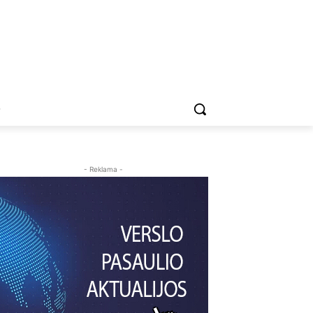
O
- Reklama -