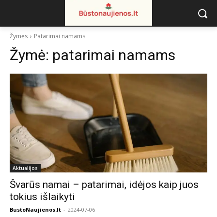
Žymės
Patarimai namams
Žymė:
patarimai namams
Aktualijos
Švarūs namai – patarimai, idėjos kaip juos
tokius išlaikyti
BustoNaujienos.lt
-
2024-07-06