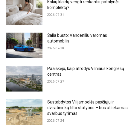
Kokių klaidų vengti renkantis patalynės
komplektą?
2026-07-31
Šalia būsto: Vandeniliu varomas
automobilis
2026-07-30
Paaiškėjo, kaip atrodys Vilniaus kongresų
centras
2026-07-27
Sustabdytos Vilijampolės pėsčiųjų ir
dviratininkų tilto statybos – bus atliekamas
svarbus tyrimas
2026-07-24