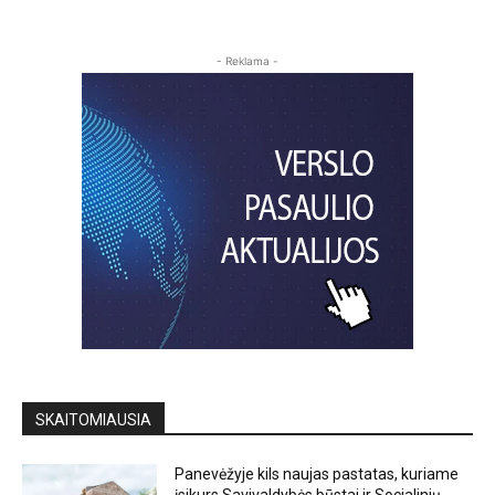
- Reklama -
SKAITOMIAUSIA
Panevėžyje kils naujas pastatas, kuriame