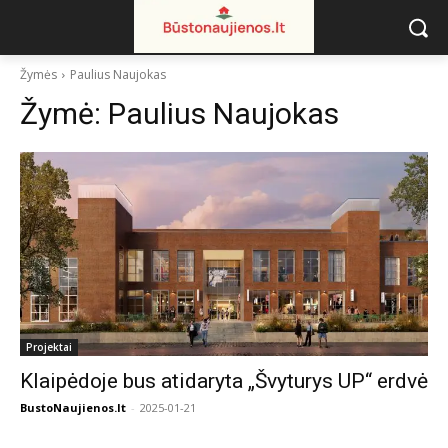
Žymės
Paulius Naujokas
Žymė:
Paulius Naujokas
Projektai
Klaipėdoje bus atidaryta „Švyturys UP“ erdvė
BustoNaujienos.lt
-
2025-01-21