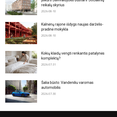
įsikurs Savivaldybės būstai ir Socialinių
reikalų skyrius
2026-08-10
Kalnėnų rajone išdygs naujas darželis-
pradinė mokykla
2026-08-10
Kokių klaidų vengti renkantis patalynės
komplektą?
2026-07-31
Šalia būsto: Vandeniliu varomas
automobilis
2026-07-30