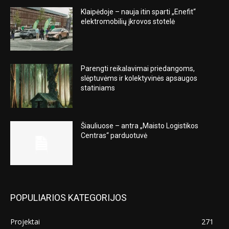
Klaipėdoje – nauja itin sparti „Enefit“
elektromobilių įkrovos stotelė
Parengti reikalavimai priedangoms,
slėptuvėms ir kolektyvinės apsaugos
statiniams
Šiauliuose – antra „Maisto Logistikos
Centras“ parduotuvė
POPULIARIOS KATEGORIJOS
Projektai
271