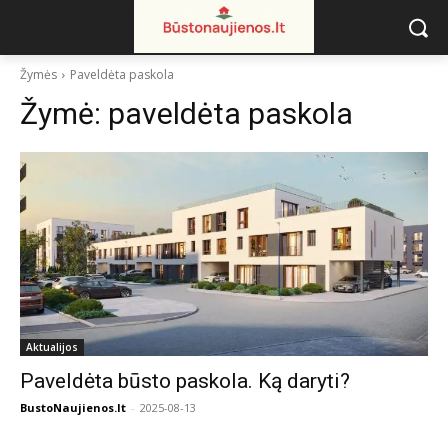
Žymės
Paveldėta paskola
Žymė:
paveldėta paskola
Aktualijos
Paveldėta būsto paskola. Ką daryti?
BustoNaujienos.lt
-
2025-08-13