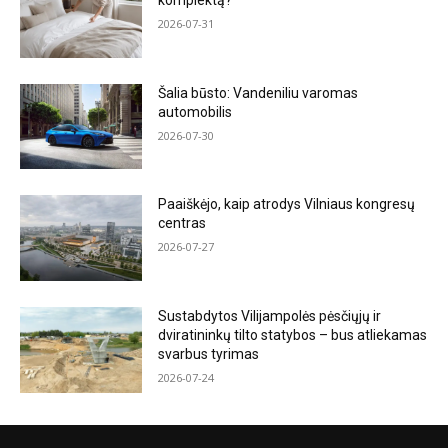
komplektą?
2026-07-31
Šalia būsto: Vandeniliu varomas
automobilis
2026-07-30
Paaiškėjo, kaip atrodys Vilniaus kongresų
centras
2026-07-27
Sustabdytos Vilijampolės pėsčiųjų ir
dviratininkų tilto statybos – bus atliekamas
svarbus tyrimas
2026-07-24