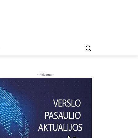
O
- Reklama -