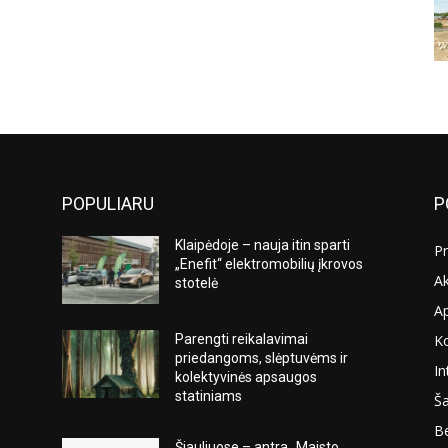
POPULIARU
P
Klaipėdoje – nauja itin sparti
Pr
„Enefit“ elektromobilių įkrovos
Ak
stotelė
A
K
Parengti reikalavimai
s
priedangoms, slėptuvėms ir
In
kolektyvinės apsaugos
statiniams
Ša
Be
Šiauliuose – antra „Maisto