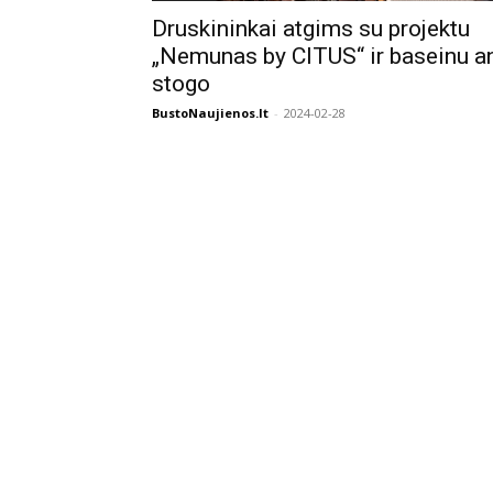
Druskininkai atgims su projektu
„Nemunas by CITUS“ ir baseinu a
stogo
BustoNaujienos.lt
-
2024-02-28