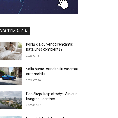
SKAITOMIAUSIA
Kokių klaidų vengti renkantis
patalynės komplektą?
2026-07-31
Šalia būsto: Vandeniliu varomas
automobilis
2026-07-30
Paaiškėjo, kaip atrodys Vilniaus
kongresų centras
2026-07-27