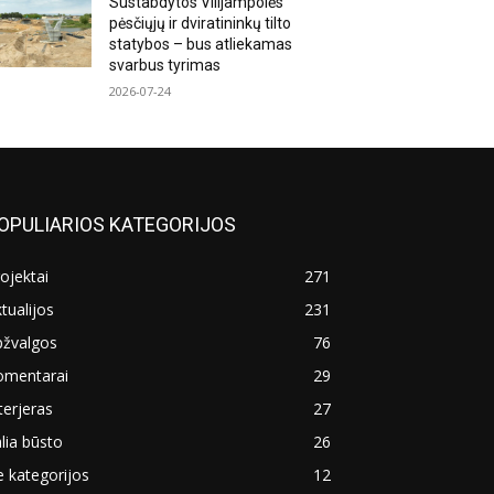
Sustabdytos Vilijampolės
pėsčiųjų ir dviratininkų tilto
statybos – bus atliekamas
svarbus tyrimas
2026-07-24
OPULIARIOS KATEGORIJOS
ojektai
271
tualijos
231
pžvalgos
76
omentarai
29
terjeras
27
lia būsto
26
 kategorijos
12