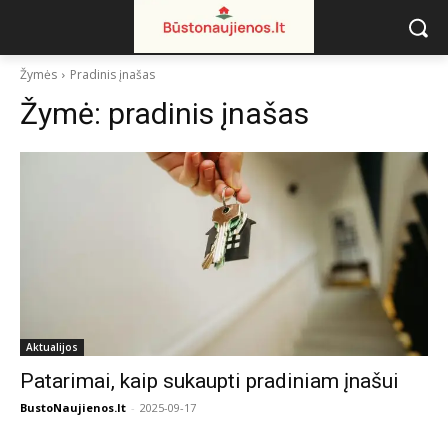
Žymės
Pradinis įnašas
Žymė:
pradinis įnašas
Aktualijos
Patarimai, kaip sukaupti pradiniam įnašui
BustoNaujienos.lt
-
2025-09-17