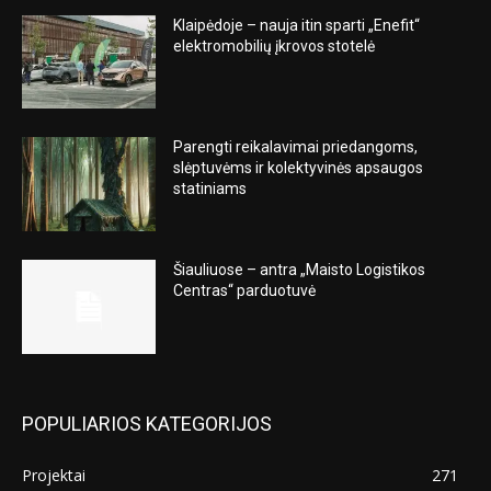
Klaipėdoje – nauja itin sparti „Enefit“
elektromobilių įkrovos stotelė
Parengti reikalavimai priedangoms,
slėptuvėms ir kolektyvinės apsaugos
statiniams
Šiauliuose – antra „Maisto Logistikos
Centras“ parduotuvė
POPULIARIOS KATEGORIJOS
Projektai
271