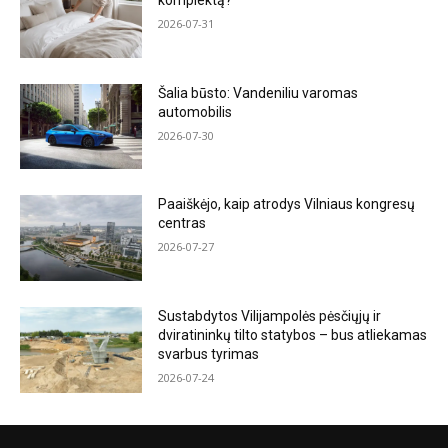
komplektą?
2026-07-31
Šalia būsto: Vandeniliu varomas
automobilis
2026-07-30
Paaiškėjo, kaip atrodys Vilniaus kongresų
centras
2026-07-27
Sustabdytos Vilijampolės pėsčiųjų ir
dviratininkų tilto statybos – bus atliekamas
svarbus tyrimas
2026-07-24