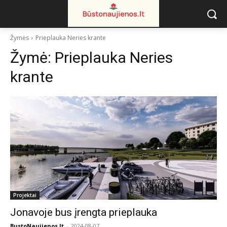
Žymės
Prieplauka Neries krante
Žymė:
Prieplauka Neries
krante
Projektai
Jonavoje bus įrengta prieplauka
BustoNaujienos.lt
-
2024-08-07