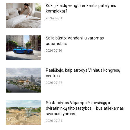
Kokių klaidų vengti renkantis patalynės
komplektą?
2026-07-31
Šalia būsto: Vandeniliu varomas
automobilis
2026-07-30
Paaiškėjo, kaip atrodys Vilniaus kongresų
centras
2026-07-27
Sustabdytos Vilijampolės pėsčiųjų ir
dviratininkų tilto statybos – bus atliekamas
svarbus tyrimas
2026-07-24