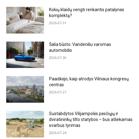
Kokių klaidų vengti renkantis patalynės
komplektą?
2026-07-31
Šalia būsto: Vandeniliu varomas
automobilis
2026-07-30
Paaiškėjo, kaip atrodys Vilniaus kongresų
centras
2026-07-27
Sustabdytos Vilijampolės pėsčiųjų ir
dviratininkų tilto statybos – bus atliekamas
svarbus tyrimas
2026-07-24