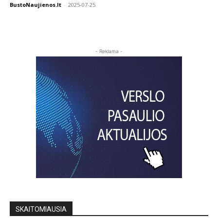
BustoNaujienos.lt
-
2025-07-25
- Reklama -
SKAITOMIAUSIA