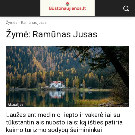
Žymės
Ramūnas Jusas
Žymė:
Ramūnas Jusas
Aktualijos
Laužas ant medinio liepto ir vakarėliai su
tūkstantiniais nuostoliais: ką išties patiria
kaimo turizmo sodybų šeimininkai