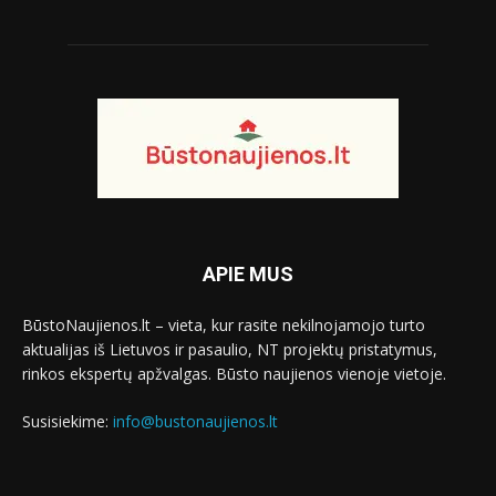
APIE MUS
BūstoNaujienos.lt – vieta, kur rasite nekilnojamojo turto
aktualijas iš Lietuvos ir pasaulio, NT projektų pristatymus,
rinkos ekspertų apžvalgas. Būsto naujienos vienoje vietoje.
Susisiekime:
info@bustonaujienos.lt